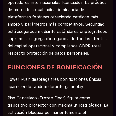
operadores internacionales licenciados. La práctica
de mercado actual indica dominancia de
plataformas foráneas ofreciendo catálogo más
amplio y parámetros más competitivos. Seguridad
está asegurada mediante estándares criptográficos
supremos, segregación rigurosa de fondos clientes
del capital operacional y compliance GDPR total
respecto protección de datos personales.
FUNCIONES DE BONIFICACIÓN
Tower Rush despliega tres bonificaciones únicas
apareciendo random durante gameplay.
Piso Congelado (Frozen Floor) figura como
dispositivo protector con máxima utilidad táctica. La
activación bloquea permanentemente el