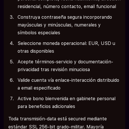
residencial, número contacto, email funcional
Construya contraseña segura incorporando
mayúsculas y minúsculas, numerales y
símbolos especiales
Seleccione moneda operacional: EUR, USD u
otras disponibles
Acepte términos-servicio y documentación-
privacidad tras revisión minuciosa
Valide cuenta vía enlace-interacción distribuido
a email especificado
Active bono bienvenida en gabinete personal
para beneficios adicionales
Toda transmisión-data está secured mediante
estándar SSL 256-bit grado-militar. Mayoría