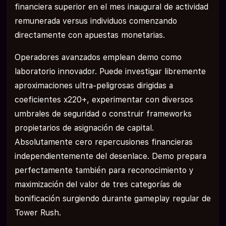
financiera superior en el mes inaugural de actividad
remunerada versus individuos comenzando
directamente con apuestas monetarias.
Operadores avanzados emplean demo como
laboratorio innovador. Puede investigar libremente
aproximaciones ultra-peligrosas dirigidas a
coeficientes x220+, experimentar con diversos
umbrales de seguridad o construir frameworks
propietarios de asignación de capital.
Absolutamente cero repercusiones financieras
independientemente del desenlace. Demo prepara
perfectamente también para reconocimiento y
maximización del valor de tres categorías de
bonificación surgiendo durante gameplay regular de
Tower Rush.