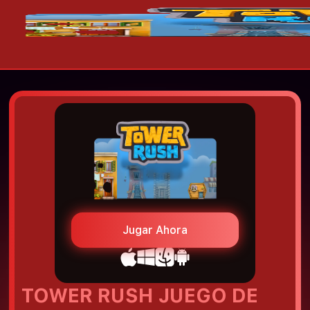
Jugar Ahora
TOWER RUSH JUEGO DE