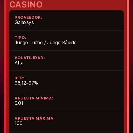
CASINO
PROVEEDOR:
Galaxsys
TIPO:
Juego Turbo / Juego Rápido
VOLATILIDAD:
Alta
RTP:
96,12–97%
APUESTA MÍNIMA:
0.01
APUESTA MÁXIMA:
100