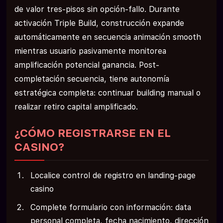
de valor tres-pisos sin opción-fallo. Durante
activación Triple Build, construcción expande
automáticamente en secuencia animación smooth
mientras usuario pasivamente monitorea
amplificación potencial ganancia. Post-
completación secuencia, tiene autonomía
estratégica completa: continuar building manual o
realizar retiro capital amplificado.
¿CÓMO REGISTRARSE EN EL
CASINO?
Localice control de registro en landing-page
casino
Complete formulario con información: data
personal completa, fecha nacimiento, dirección