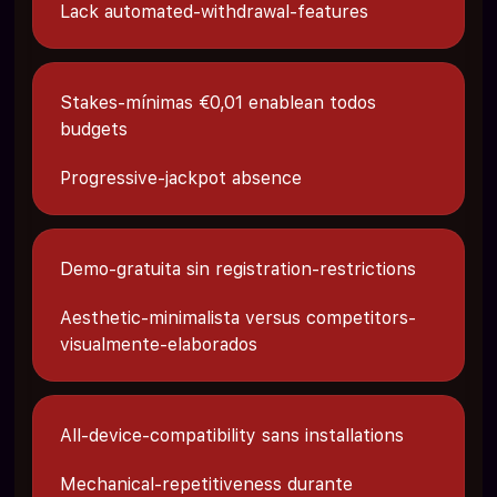
Lack automated-withdrawal-features
Stakes-mínimas €0,01 enablean todos
budgets
Progressive-jackpot absence
Demo-gratuita sin registration-restrictions
Aesthetic-minimalista versus competitors-
visualmente-elaborados
All-device-compatibility sans installations
Mechanical-repetitiveness durante